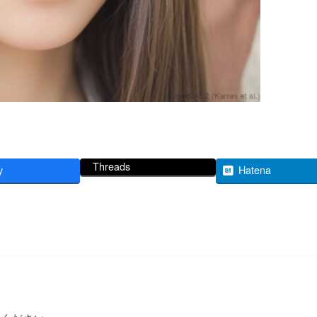
Threads
y
Hatena